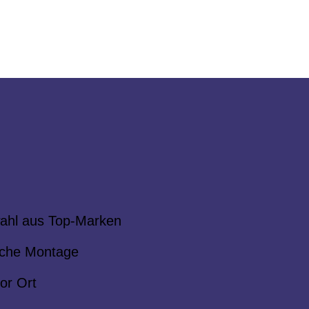
ahl aus Top-Marken
che Montage
or Ort