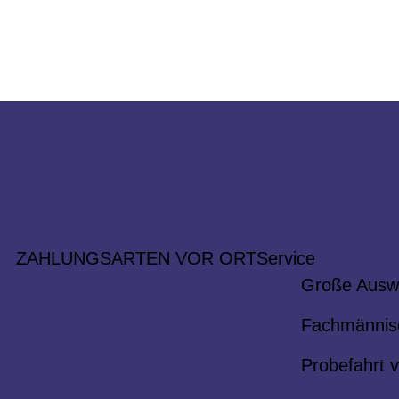
ZAHLUNGSARTEN VOR ORT
Service
Große Ausw
Fachmännis
Probefahrt v