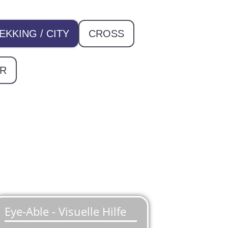
EKKING / CITY
CROSS
ER