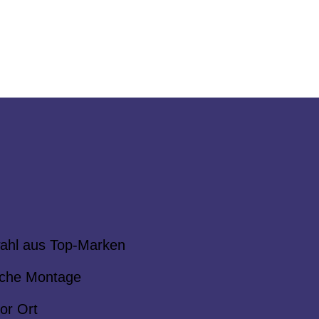
ahl aus Top-Marken
che Montage
or Ort