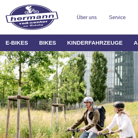
Über uns
Service
E-BIKES
BIKES
KINDERFAHRZEUGE
A