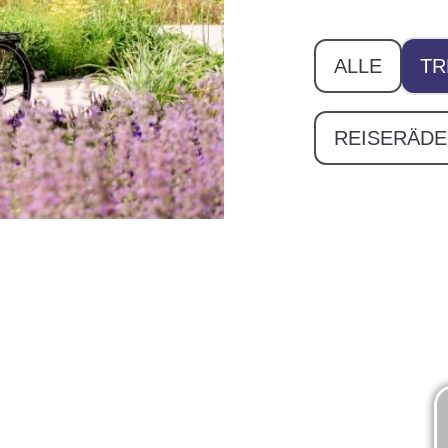
ALLE
TR
REISERÄD