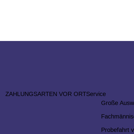
ZAHLUNGSARTEN VOR ORT
Service
Große Ausw
Fachmännis
Probefahrt v