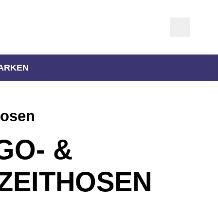
ARKEN
hosen
GO- &
IZEITHOSEN