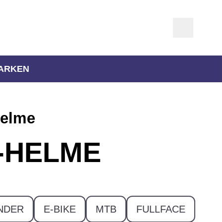
ARKEN
helme
Y-HELME
NDER
E-BIKE
MTB
FULLFACE