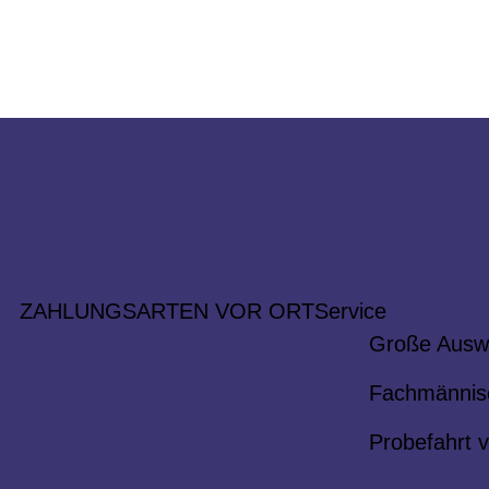
ZAHLUNGSARTEN VOR ORT
Service
Große Ausw
Fachmännis
Probefahrt v