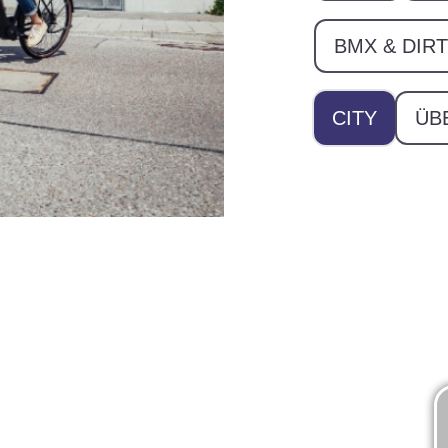
BMX & DIRT
CITY
ÜB