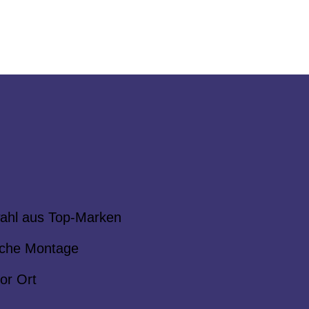
ahl aus Top-Marken
che Montage
or Ort