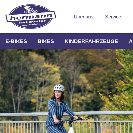
Über uns
Service
E-BIKES
BIKES
KINDERFAHRZEUGE
A