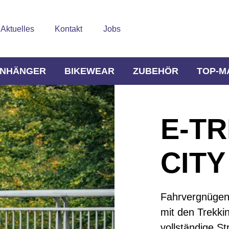
Aktuelles
Kontakt
Jobs
NHÄNGER
BIKEWEAR
ZUBEHÖR
TOP-M
E-TR
CITY
Fahrvergnügen 
mit den Trekkin
vollständige St