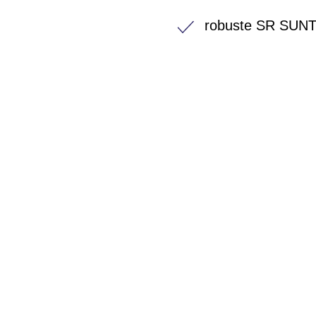
robuste SR SUN
BIKE-LEASIN
EINFACH UND PREISGÜNSTIG ZUM NEU
Wir beraten Sie gerne welches Bike zu Ihre
Anforderungen passt - und können Ihnen att
Konditionen vermitteln.