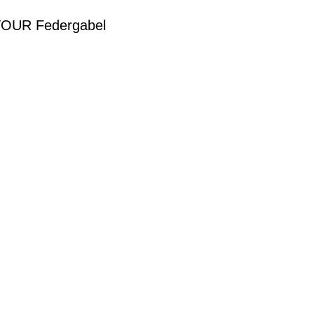
TOUR Federgabel
G
EN DIENSTRAD
n und Ihren
raktive Leasing-