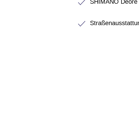
SHIMANO Deore 
Straßenausstattu
BIKE-LEASIN
EINFACH UND PREISGÜNSTIG ZUM NEU
Wir beraten Sie gerne welches Bike zu Ihre
Anforderungen passt - und können Ihnen att