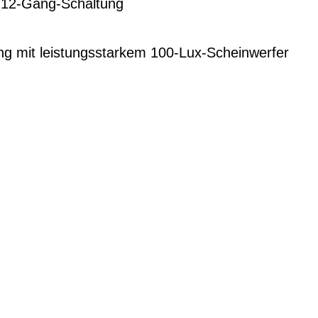
12-Gang-Schaltung
ng mit leistungsstarkem 100-Lux-Scheinwerfer
G
EN DIENSTRAD
n und Ihren
raktive Leasing-